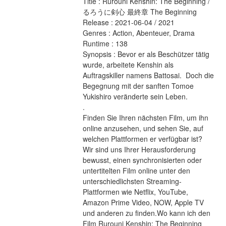
Title : Rurouni Kenshin: The Beginning / 
るろうに剣心 最終章 The Beginning 
Release : 2021-06-04 / 2021 
Genres : Action, Abenteuer, Drama 
Runtime : 138 
Synopsis : Bevor er als Beschützer tätig 
wurde, arbeitete Kenshin als 
Auftragskiller namens Battosai.  Doch die 
Begegnung mit der sanften Tomoe 
Yukishiro veränderte sein Leben. 
.
Finden Sie Ihren nächsten Film, um ihn 
online anzusehen, und sehen Sie, auf 
welchen Plattformen er verfügbar ist?
Wir sind uns Ihrer Herausforderung 
bewusst, einen synchronisierten oder 
untertitelten Film online unter den 
unterschiedlichsten Streaming-
Plattformen wie Netflix, YouTube, 
Amazon Prime Video, NOW, Apple TV 
und anderen zu finden.Wo kann ich den 
Film Rurouni Kenshin: The Beginning 